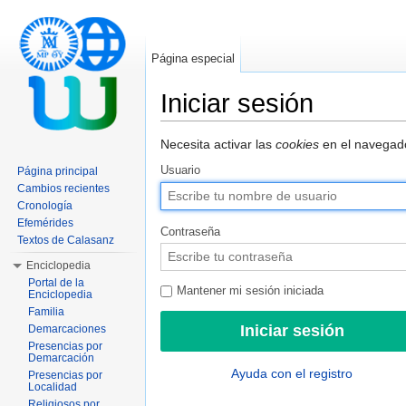
Página especial
Iniciar sesión
Saltar a:
navegación
,
buscar
Necesita activar las
cookies
en el navegado
Usuario
Página principal
Cambios recientes
Cronología
Efemérides
Contraseña
Textos de Calasanz
Enciclopedia
Portal de la
Mantener mi sesión iniciada
Enciclopedia
Familia
Demarcaciones
Presencias por
Demarcación
Ayuda con el registro
Presencias por
Localidad
Religiosos por