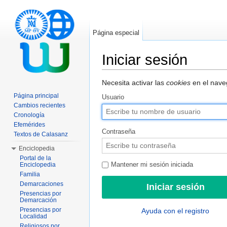
Página especial
Iniciar sesión
Saltar a:
navegación
,
buscar
Necesita activar las
cookies
en el naveg
Página principal
Usuario
Cambios recientes
Cronología
Efemérides
Contraseña
Textos de Calasanz
Enciclopedia
Portal de la
Enciclopedia
Mantener mi sesión iniciada
Familia
Demarcaciones
Presencias por
Demarcación
Presencias por
Ayuda con el registro
Localidad
Religiosos por