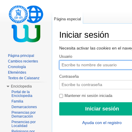
Página especial
Iniciar sesión
Saltar a:
navegación
,
buscar
Necesita activar las
cookies
en el naveg
Página principal
Usuario
Cambios recientes
Cronología
Efemérides
Contraseña
Textos de Calasanz
Enciclopedia
Portal de la
Enciclopedia
Mantener mi sesión iniciada
Familia
Demarcaciones
Presencias por
Demarcación
Presencias por
Ayuda con el registro
Localidad
Religiosos por