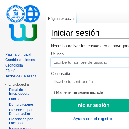
Página especial
Iniciar sesión
Saltar a:
navegación
,
buscar
Necesita activar las
cookies
en el navegado
Usuario
Página principal
Cambios recientes
Cronología
Efemérides
Contraseña
Textos de Calasanz
Enciclopedia
Portal de la
Mantener mi sesión iniciada
Enciclopedia
Familia
Demarcaciones
Presencias por
Demarcación
Ayuda con el registro
Presencias por
Localidad
Religiosos por