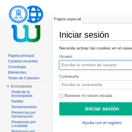
Página especial
Iniciar sesión
Saltar a:
navegación
,
buscar
Necesita activar las
cookies
en el naveg
Página principal
Usuario
Cambios recientes
Cronología
Efemérides
Contraseña
Textos de Calasanz
Enciclopedia
Portal de la
Enciclopedia
Mantener mi sesión iniciada
Familia
Demarcaciones
Presencias por
Demarcación
Presencias por
Ayuda con el registro
Localidad
Religiosos por