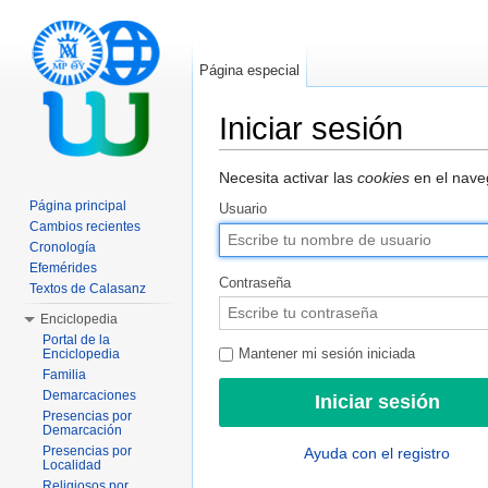
Página especial
Iniciar sesión
Saltar a:
navegación
,
buscar
Necesita activar las
cookies
en el naveg
Página principal
Usuario
Cambios recientes
Cronología
Efemérides
Contraseña
Textos de Calasanz
Enciclopedia
Portal de la
Enciclopedia
Mantener mi sesión iniciada
Familia
Demarcaciones
Presencias por
Demarcación
Presencias por
Ayuda con el registro
Localidad
Religiosos por