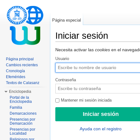
Página especial
Iniciar sesión
Saltar a:
navegación
,
buscar
Necesita activar las
cookies
en el navegado
Usuario
Página principal
Cambios recientes
Cronología
Efemérides
Contraseña
Textos de Calasanz
Enciclopedia
Portal de la
Mantener mi sesión iniciada
Enciclopedia
Familia
Demarcaciones
Presencias por
Demarcación
Ayuda con el registro
Presencias por
Localidad
Religiosos por