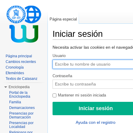
Página especial
Iniciar sesión
Saltar a:
navegación
,
buscar
Necesita activar las
cookies
en el navegado
Usuario
Página principal
Cambios recientes
Cronología
Efemérides
Contraseña
Textos de Calasanz
Enciclopedia
Portal de la
Mantener mi sesión iniciada
Enciclopedia
Familia
Demarcaciones
Presencias por
Demarcación
Ayuda con el registro
Presencias por
Localidad
Religiosos por