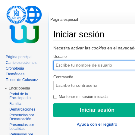
Página especial
Iniciar sesión
Saltar a:
navegación
,
buscar
Necesita activar las
cookies
en el navegado
Usuario
Página principal
Cambios recientes
Cronología
Efemérides
Contraseña
Textos de Calasanz
Enciclopedia
Portal de la
Mantener mi sesión iniciada
Enciclopedia
Familia
Demarcaciones
Presencias por
Demarcación
Ayuda con el registro
Presencias por
Localidad
Religiosos por