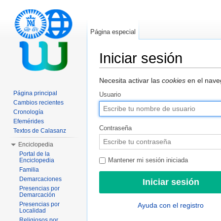
Página especial
Iniciar sesión
Saltar a:
navegación
,
buscar
Necesita activar las
cookies
en el naveg
Página principal
Usuario
Cambios recientes
Cronología
Efemérides
Contraseña
Textos de Calasanz
Enciclopedia
Portal de la
Enciclopedia
Mantener mi sesión iniciada
Familia
Demarcaciones
Presencias por
Demarcación
Presencias por
Ayuda con el registro
Localidad
Religiosos por