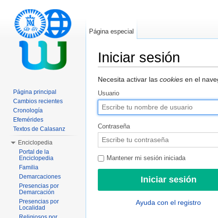
Página especial
Iniciar sesión
Saltar a:
navegación
,
buscar
Necesita activar las
cookies
en el naveg
Página principal
Usuario
Cambios recientes
Cronología
Efemérides
Contraseña
Textos de Calasanz
Enciclopedia
Portal de la
Enciclopedia
Mantener mi sesión iniciada
Familia
Demarcaciones
Presencias por
Demarcación
Presencias por
Ayuda con el registro
Localidad
Religiosos por