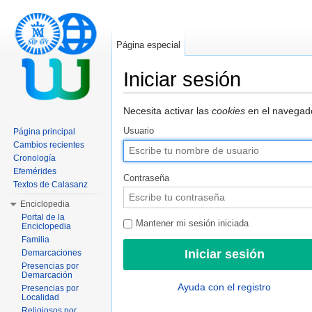
Página especial
Iniciar sesión
Saltar a:
navegación
,
buscar
Necesita activar las
cookies
en el navegado
Usuario
Página principal
Cambios recientes
Cronología
Efemérides
Contraseña
Textos de Calasanz
Enciclopedia
Portal de la
Mantener mi sesión iniciada
Enciclopedia
Familia
Demarcaciones
Presencias por
Demarcación
Ayuda con el registro
Presencias por
Localidad
Religiosos por