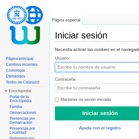
Página especial
Iniciar sesión
Saltar a:
navegación
,
buscar
Necesita activar las
cookies
en el navegado
Usuario
Página principal
Cambios recientes
Cronología
Efemérides
Contraseña
Textos de Calasanz
Enciclopedia
Portal de la
Mantener mi sesión iniciada
Enciclopedia
Familia
Demarcaciones
Presencias por
Demarcación
Ayuda con el registro
Presencias por
Localidad
Religiosos por