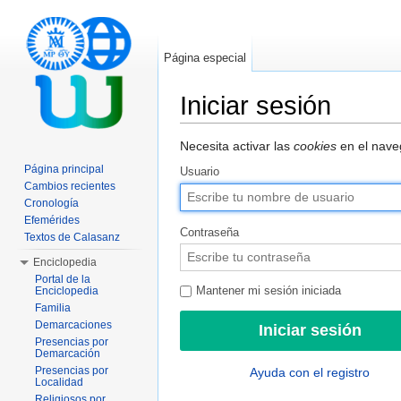
Página especial
Iniciar sesión
Saltar a:
navegación
,
buscar
Necesita activar las
cookies
en el naveg
Página principal
Usuario
Cambios recientes
Cronología
Efemérides
Contraseña
Textos de Calasanz
Enciclopedia
Portal de la
Enciclopedia
Mantener mi sesión iniciada
Familia
Demarcaciones
Presencias por
Demarcación
Presencias por
Ayuda con el registro
Localidad
Religiosos por