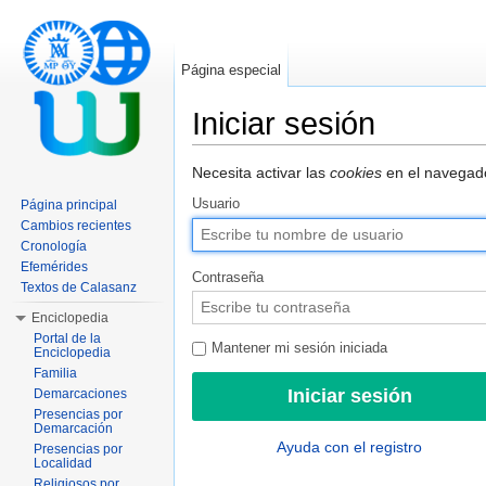
Página especial
Iniciar sesión
Saltar a:
navegación
,
buscar
Necesita activar las
cookies
en el navegado
Usuario
Página principal
Cambios recientes
Cronología
Efemérides
Contraseña
Textos de Calasanz
Enciclopedia
Portal de la
Mantener mi sesión iniciada
Enciclopedia
Familia
Demarcaciones
Presencias por
Demarcación
Ayuda con el registro
Presencias por
Localidad
Religiosos por