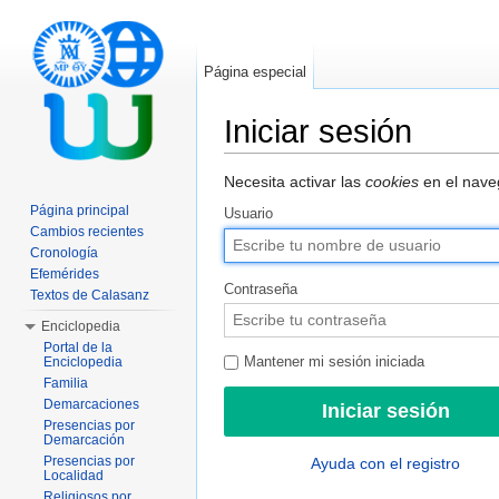
Página especial
Iniciar sesión
Saltar a:
navegación
,
buscar
Necesita activar las
cookies
en el naveg
Página principal
Usuario
Cambios recientes
Cronología
Efemérides
Contraseña
Textos de Calasanz
Enciclopedia
Portal de la
Enciclopedia
Mantener mi sesión iniciada
Familia
Demarcaciones
Presencias por
Demarcación
Presencias por
Ayuda con el registro
Localidad
Religiosos por