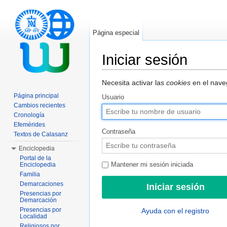
Página especial
Iniciar sesión
Saltar a:
navegación
,
buscar
Necesita activar las
cookies
en el naveg
Página principal
Usuario
Cambios recientes
Cronología
Efemérides
Contraseña
Textos de Calasanz
Enciclopedia
Portal de la
Enciclopedia
Mantener mi sesión iniciada
Familia
Demarcaciones
Presencias por
Demarcación
Presencias por
Ayuda con el registro
Localidad
Religiosos por