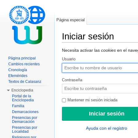
Página especial
Iniciar sesión
Saltar a:
navegación
,
buscar
Necesita activar las
cookies
en el naveg
Página principal
Usuario
Cambios recientes
Cronología
Efemérides
Contraseña
Textos de Calasanz
Enciclopedia
Portal de la
Enciclopedia
Mantener mi sesión iniciada
Familia
Demarcaciones
Presencias por
Demarcación
Presencias por
Ayuda con el registro
Localidad
Religiosos por