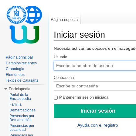
Página especial
Iniciar sesión
Saltar a:
navegación
,
buscar
Necesita activar las
cookies
en el navegado
Usuario
Página principal
Cambios recientes
Cronología
Efemérides
Contraseña
Textos de Calasanz
Enciclopedia
Portal de la
Mantener mi sesión iniciada
Enciclopedia
Familia
Demarcaciones
Presencias por
Demarcación
Ayuda con el registro
Presencias por
Localidad
Religiosos por