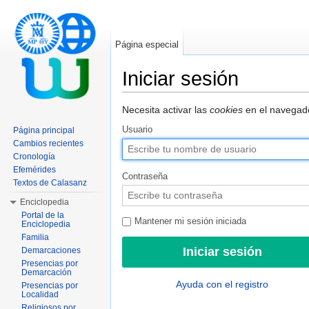
Página especial
Iniciar sesión
Saltar a:
navegación
,
buscar
Necesita activar las
cookies
en el navegado
Usuario
Página principal
Cambios recientes
Cronología
Efemérides
Contraseña
Textos de Calasanz
Enciclopedia
Portal de la
Mantener mi sesión iniciada
Enciclopedia
Familia
Demarcaciones
Presencias por
Demarcación
Ayuda con el registro
Presencias por
Localidad
Religiosos por