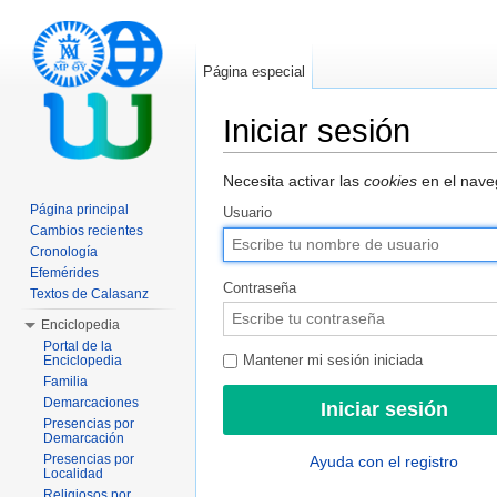
Página especial
Iniciar sesión
Saltar a:
navegación
,
buscar
Necesita activar las
cookies
en el naveg
Página principal
Usuario
Cambios recientes
Cronología
Efemérides
Contraseña
Textos de Calasanz
Enciclopedia
Portal de la
Enciclopedia
Mantener mi sesión iniciada
Familia
Demarcaciones
Presencias por
Demarcación
Presencias por
Ayuda con el registro
Localidad
Religiosos por