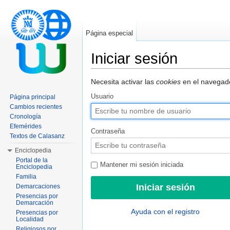
Página especial
Iniciar sesión
Saltar a:
navegación
,
buscar
Necesita activar las
cookies
en el navegado
Usuario
Página principal
Cambios recientes
Cronología
Efemérides
Contraseña
Textos de Calasanz
Enciclopedia
Portal de la
Mantener mi sesión iniciada
Enciclopedia
Familia
Demarcaciones
Presencias por
Demarcación
Ayuda con el registro
Presencias por
Localidad
Religiosos por