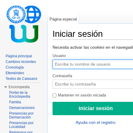
Página especial
Iniciar sesión
Saltar a:
navegación
,
buscar
Necesita activar las
cookies
en el navegado
Usuario
Página principal
Cambios recientes
Cronología
Efemérides
Contraseña
Textos de Calasanz
Enciclopedia
Portal de la
Mantener mi sesión iniciada
Enciclopedia
Familia
Demarcaciones
Presencias por
Demarcación
Ayuda con el registro
Presencias por
Localidad
Religiosos por