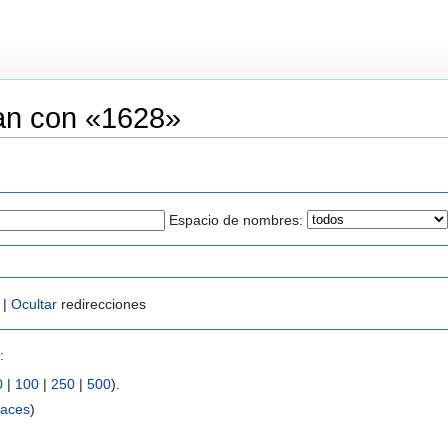
an con «1628»
Espacio de nombres:
 |
Ocultar
redirecciones
:
0
|
100
|
250
|
500
).
laces
)