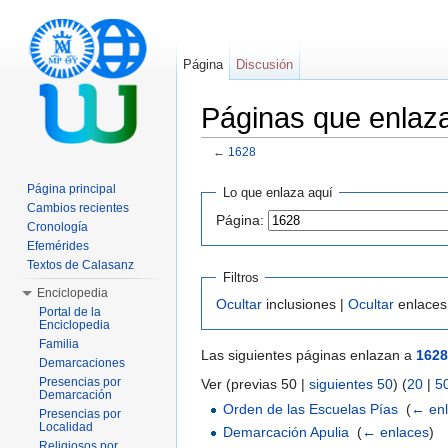
Página
Discusión
Páginas que enlaz
←
1628
Saltar a:
navegación
,
buscar
Página principal
Lo que enlaza aquí
Cambios recientes
Página:
Cronología
Efemérides
Textos de Calasanz
Filtros
Enciclopedia
Ocultar
inclusiones |
Ocultar
enlaces
Portal de la
Enciclopedia
Familia
Las siguientes páginas enlazan a
1628
Demarcaciones
Presencias por
Ver (previas 50 |
siguientes 50
) (
20
|
5
Demarcación
Orden de las Escuelas Pías
‎
(
← en
Presencias por
Localidad
Demarcación Apulia
‎
(
← enlaces
)
Religiosos por