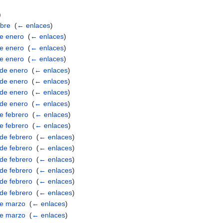
)
)
mbre
‎
(
← enlaces
)
de enero
‎
(
← enlaces
)
de enero
‎
(
← enlaces
)
de enero
‎
(
← enlaces
)
 de enero
‎
(
← enlaces
)
 de enero
‎
(
← enlaces
)
 de enero
‎
(
← enlaces
)
 de enero
‎
(
← enlaces
)
de febrero
‎
(
← enlaces
)
de febrero
‎
(
← enlaces
)
 de febrero
‎
(
← enlaces
)
 de febrero
‎
(
← enlaces
)
 de febrero
‎
(
← enlaces
)
 de febrero
‎
(
← enlaces
)
 de febrero
‎
(
← enlaces
)
 de febrero
‎
(
← enlaces
)
 de marzo
‎
(
← enlaces
)
 de marzo
‎
(
← enlaces
)