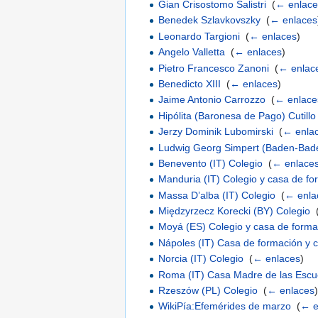
Gian Crisostomo Salistri
‎
(
← enlace
Benedek Szlavkovszky
‎
(
← enlaces
Leonardo Targioni
‎
(
← enlaces
)
Angelo Valletta
‎
(
← enlaces
)
Pietro Francesco Zanoni
‎
(
← enlac
Benedicto XIII
‎
(
← enlaces
)
Jaime Antonio Carrozzo
‎
(
← enlace
Hipólita (Baronesa de Pago) Cutill
Jerzy Dominik Lubomirski
‎
(
← enla
Ludwig Georg Simpert (Baden-Bad
Benevento (IT) Colegio
‎
(
← enlace
Manduria (IT) Colegio y casa de f
Massa D’alba (IT) Colegio
‎
(
← enla
Międzyrzecz Korecki (BY) Colegio
‎
Moyá (ES) Colegio y casa de forma
Nápoles (IT) Casa de formación y 
Norcia (IT) Colegio
‎
(
← enlaces
)
Roma (IT) Casa Madre de las Escu
Rzeszów (PL) Colegio
‎
(
← enlaces
WikiPía:Efemérides de marzo
‎
(
← e