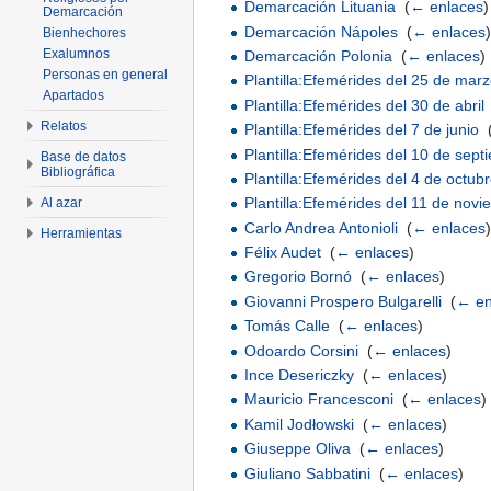
Demarcación Lituania
‎
(
← enlaces
)
Demarcación
Demarcación Nápoles
‎
(
← enlaces
Bienhechores
Exalumnos
Demarcación Polonia
‎
(
← enlaces
)
Personas en general
Plantilla:Efemérides del 25 de mar
Apartados
Plantilla:Efemérides del 30 de abril
Relatos
Plantilla:Efemérides del 7 de junio
‎
Plantilla:Efemérides del 10 de sept
Base de datos
Bibliográfica
Plantilla:Efemérides del 4 de octub
Plantilla:Efemérides del 11 de nov
Al azar
Carlo Andrea Antonioli
‎
(
← enlaces
Herramientas
Félix Audet
‎
(
← enlaces
)
Gregorio Bornó
‎
(
← enlaces
)
Giovanni Prospero Bulgarelli
‎
(
← en
Tomás Calle
‎
(
← enlaces
)
Odoardo Corsini
‎
(
← enlaces
)
Ince Desericzky
‎
(
← enlaces
)
Mauricio Francesconi
‎
(
← enlaces
)
Kamil Jodłowski
‎
(
← enlaces
)
Giuseppe Oliva
‎
(
← enlaces
)
Giuliano Sabbatini
‎
(
← enlaces
)