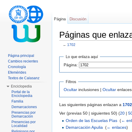
Página
Discusión
Páginas que enlaz
←
1702
Saltar a:
navegación
,
buscar
Página principal
Lo que enlaza aquí
Cambios recientes
Página:
Cronología
Efemérides
Textos de Calasanz
Filtros
Enciclopedia
Ocultar
inclusiones |
Ocultar
enlaces
Portal de la
Enciclopedia
Familia
Las siguientes páginas enlazan a
1702
Demarcaciones
Presencias por
Ver (previas 50 | siguientes 50) (
20
|
5
Demarcación
Orden de las Escuelas Pías
‎
(
← en
Presencias por
Localidad
Demarcación Apulia
‎
(
← enlaces
)
Religiosos por