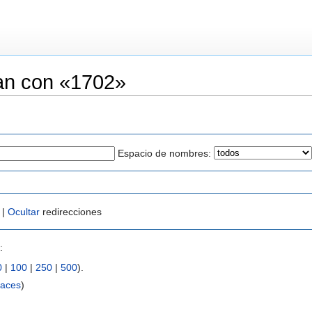
an con «1702»
Espacio de nombres:
 |
Ocultar
redirecciones
:
0
|
100
|
250
|
500
).
laces
)