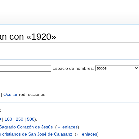
an con «1920»
Espacio de nombres:
 |
Ocultar
redirecciones
:
0
|
100
|
250
|
500
).
l Sagrado Corazón de Jesús
‎
(
← enlaces
)
s cristianos de San José de Calasanz
‎
(
← enlaces
)