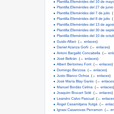
Plantilla:Efemérides del 10 de may
Plantilla:Efemérides del 27 de junio
Plantilla:Efemérides del 7 de julio
‎
(
Plantilla:Efemérides del 8 de julio
‎
(
Plantilla:Efemérides del 13 de agos
Plantilla:Efemérides del 30 de sept
Plantilla:Efemérides del 10 de octu
Guido Alfani
‎
(
← enlaces
)
Daniel Azanza Goñi
‎
(
← enlaces
)
Antoni Bargalló Concabella
‎
(
← enl
José Beltrán
‎
(
← enlaces
)
Albert Bertomeu Font
‎
(
← enlaces
)
Domingo Berzosa
‎
(
← enlaces
)
Justo Blanco Ochoa
‎
(
← enlaces
)
José María Blay Garés
‎
(
← enlace
Manuel Bordàs Celma
‎
(
← enlaces
Joaquim Brucart Solé
‎
(
← enlaces
)
Leandro Calvo Pascual
‎
(
← enlace
Ángel Casamitjana Xutgà
‎
(
← enla
Ignasi Casanovas Perramon
‎
(
← en