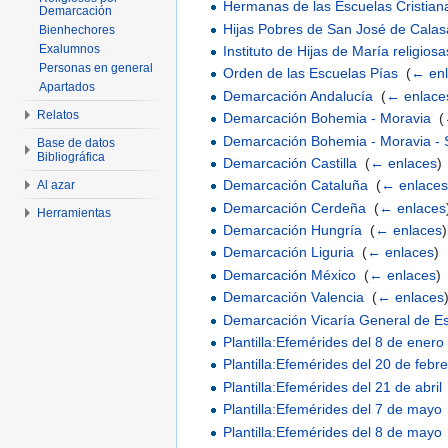
Hermanas de las Escuelas Cristia
Demarcación
Hijas Pobres de San José de Cala
Bienhechores
Exalumnos
Instituto de Hijas de María religios
Personas en general
Orden de las Escuelas Pías
‎
(
← en
Apartados
Demarcación Andalucía
‎
(
← enlace
Relatos
Demarcación Bohemia - Moravia
‎
(
Demarcación Bohemia - Moravia - S
Base de datos
Bibliográfica
Demarcación Castilla
‎
(
← enlaces
)
Demarcación Cataluña
‎
(
← enlace
Al azar
Demarcación Cerdeña
‎
(
← enlaces
Herramientas
Demarcación Hungría
‎
(
← enlaces
)
Demarcación Liguria
‎
(
← enlaces
)
Demarcación México
‎
(
← enlaces
)
Demarcación Valencia
‎
(
← enlaces
Demarcación Vicaría General de E
Plantilla:Efemérides del 8 de enero
Plantilla:Efemérides del 20 de febr
Plantilla:Efemérides del 21 de abril
Plantilla:Efemérides del 7 de mayo
Plantilla:Efemérides del 8 de mayo