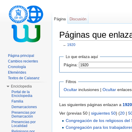
Página
Discusión
Páginas que enlaz
←
1920
Saltar a:
navegación
,
buscar
Página principal
Lo que enlaza aquí
Cambios recientes
Página:
Cronología
Efemérides
Textos de Calasanz
Filtros
Enciclopedia
Ocultar
inclusiones |
Ocultar
enlaces
Portal de la
Enciclopedia
Familia
Las siguientes páginas enlazan a
1920
Demarcaciones
Presencias por
Ver (previas 50 |
siguientes 50
) (
20
|
5
Demarcación
Congregación de los religiosos de
Presencias por
Localidad
Congregación para los trabajadore
Religiosos por