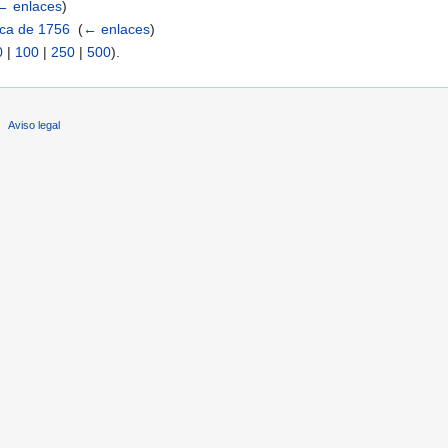
← enlaces
)
ica de 1756
‎
(
← enlaces
)
0
|
100
|
250
|
500
).
Aviso legal