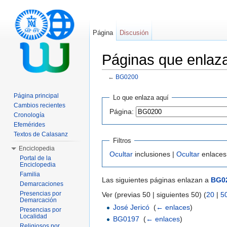
Página
Discusión
Páginas que enla
←
BG0200
Saltar a:
navegación
,
buscar
Página principal
Lo que enlaza aquí
Cambios recientes
Página:
Cronología
Efemérides
Textos de Calasanz
Filtros
Enciclopedia
Ocultar
inclusiones |
Ocultar
enlaces
Portal de la
Enciclopedia
Familia
Las siguientes páginas enlazan a
BG0
Demarcaciones
Presencias por
Ver (previas 50 | siguientes 50) (
20
|
5
Demarcación
José Jericó
‎
(
← enlaces
)
Presencias por
Localidad
BG0197
‎
(
← enlaces
)
Religiosos por