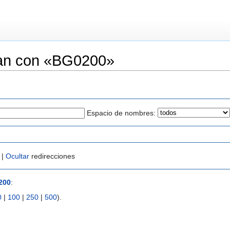
zan con «BG0200»
Espacio de nombres:
 |
Ocultar
redirecciones
200
:
0
|
100
|
250
|
500
).