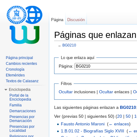
Página
Discusión
Páginas que enlaza
←
BG0210
Saltar a:
navegación
,
buscar
Lo que enlaza aquí
Página principal
Cambios recientes
Página:
Cronología
Efemérides
Textos de Calasanz
Filtros
Enciclopedia
Ocultar
inclusiones |
Ocultar
enlaces |
O
Portal de la
Enciclopedia
Familia
Las siguientes páginas enlazan a
BG0210
Demarcaciones
Ver (previas 50 | siguientes 50) (
20
|
50
|
1
Presencias por
Demarcación
Fausto Antonio Maroni
‎
(
← enlaces
)
Presencias por
1.B.01.02 - Biografías Siglo XVIII
‎
(
← e
Localidad
Religiosos por