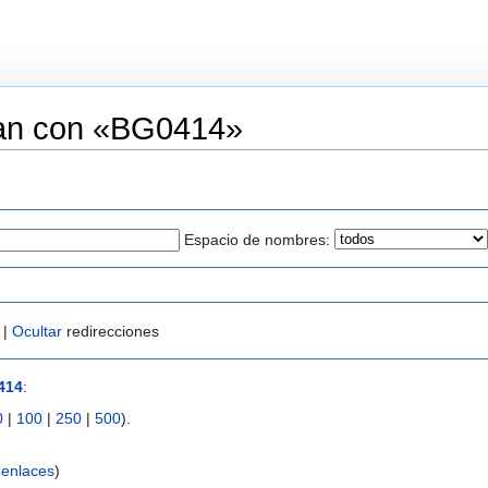
zan con «BG0414»
Espacio de nombres:
 |
Ocultar
redirecciones
414
:
0
|
100
|
250
|
500
).
enlaces
)