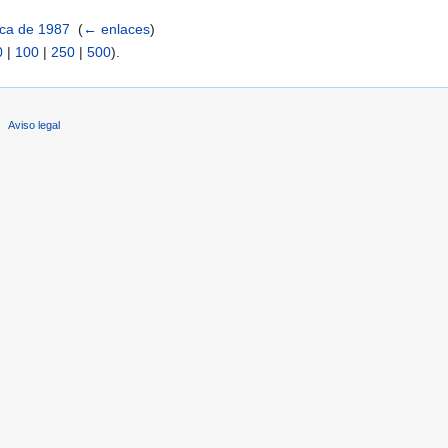
ica de 1987
‎
(
← enlaces
)
0
|
100
|
250
|
500
).
Aviso legal