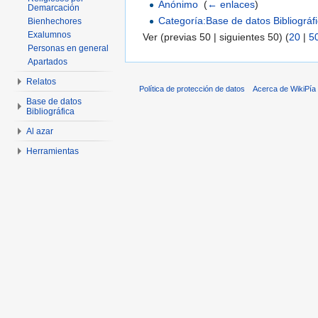
Anónimo
‎
(
← enlaces
)
Demarcación
Categoría:Base de datos Bibliográf
Bienhechores
Exalumnos
Ver (previas 50 | siguientes 50) (
20
|
5
Personas en general
Apartados
Relatos
Política de protección de datos
Acerca de WikiPía
Base de datos
Bibliográfica
Al azar
Herramientas