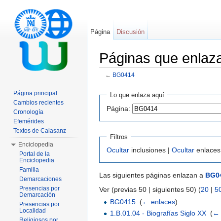
Página
Discusión
Páginas que enla
←
BG0414
Saltar a:
navegación
,
buscar
Página principal
Lo que enlaza aquí
Cambios recientes
Página:
Cronología
Efemérides
Textos de Calasanz
Filtros
Enciclopedia
Ocultar
inclusiones |
Ocultar
enlaces
Portal de la
Enciclopedia
Familia
Las siguientes páginas enlazan a
BG0
Demarcaciones
Presencias por
Ver (previas 50 | siguientes 50) (
20
|
5
Demarcación
BG0415
‎
(
← enlaces
)
Presencias por
Localidad
1.B.01.04 - Biografías Siglo XX
‎
(
← 
Religiosos por