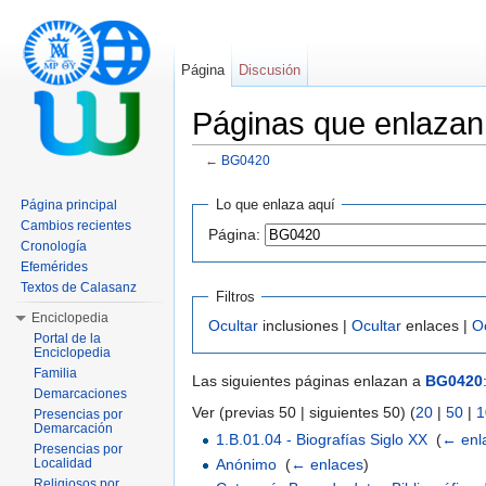
Página
Discusión
Páginas que enlaza
←
BG0420
Saltar a:
navegación
,
buscar
Lo que enlaza aquí
Página principal
Cambios recientes
Página:
Cronología
Efemérides
Textos de Calasanz
Filtros
Enciclopedia
Ocultar
inclusiones |
Ocultar
enlaces |
O
Portal de la
Enciclopedia
Familia
Las siguientes páginas enlazan a
BG0420
Demarcaciones
Ver (previas 50 | siguientes 50) (
20
|
50
|
1
Presencias por
Demarcación
1.B.01.04 - Biografías Siglo XX
‎
(
← enl
Presencias por
Anónimo
‎
(
← enlaces
)
Localidad
Religiosos por