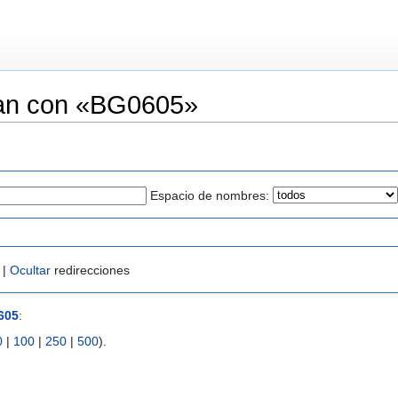
zan con «BG0605»
Espacio de nombres:
 |
Ocultar
redirecciones
605
:
0
|
100
|
250
|
500
).