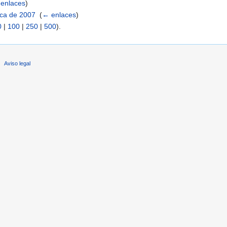
enlaces
)
ica de 2007
‎
(
← enlaces
)
0
|
100
|
250
|
500
).
Aviso legal