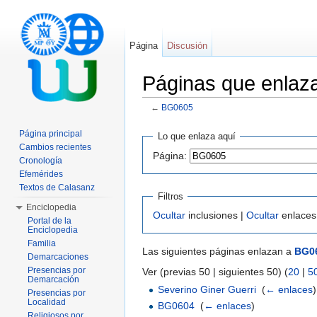
Página
Discusión
Páginas que enla
←
BG0605
Saltar a:
navegación
,
buscar
Página principal
Lo que enlaza aquí
Cambios recientes
Página:
Cronología
Efemérides
Textos de Calasanz
Filtros
Enciclopedia
Ocultar
inclusiones |
Ocultar
enlaces
Portal de la
Enciclopedia
Familia
Las siguientes páginas enlazan a
BG0
Demarcaciones
Presencias por
Ver (previas 50 | siguientes 50) (
20
|
5
Demarcación
Severino Giner Guerri
‎
(
← enlaces
)
Presencias por
Localidad
BG0604
‎
(
← enlaces
)
Religiosos por