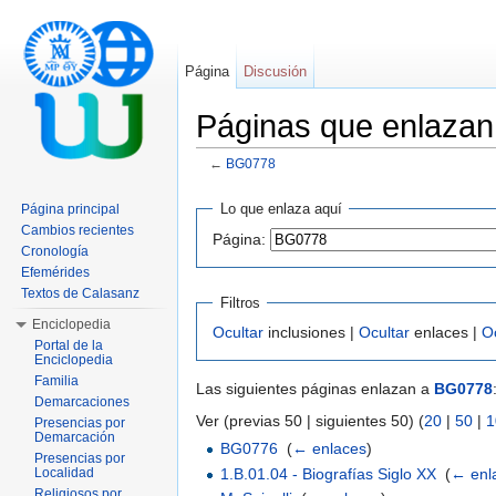
Página
Discusión
Páginas que enlaza
←
BG0778
Saltar a:
navegación
,
buscar
Lo que enlaza aquí
Página principal
Cambios recientes
Página:
Cronología
Efemérides
Textos de Calasanz
Filtros
Enciclopedia
Ocultar
inclusiones |
Ocultar
enlaces |
O
Portal de la
Enciclopedia
Familia
Las siguientes páginas enlazan a
BG0778
Demarcaciones
Ver (previas 50 | siguientes 50) (
20
|
50
|
1
Presencias por
Demarcación
BG0776
‎
(
← enlaces
)
Presencias por
1.B.01.04 - Biografías Siglo XX
‎
(
← enl
Localidad
Religiosos por