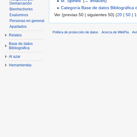
M. Spinelli
‎
(
← enlaces
)
Demarcación
Categoría:Base de datos Bibliográfica
Bienhechores
Ver (previas 50 | siguientes 50) (
20
|
50
|
1
Exalumnos
Personas en general
Apartados
Política de protección de datos
Acerca de WikiPía
Avi
Relatos
Base de datos
Bibliográfica
Al azar
Herramientas