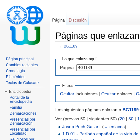
Página
Discusión
Páginas que enlaza
←
BG1189
Saltar a:
navegación
,
buscar
Lo que enlaza aquí
Página principal
Cambios recientes
Página:
Cronología
Efemérides
Textos de Calasanz
Filtros
Enciclopedia
Ocultar
inclusiones |
Ocultar
enlaces |
O
Portal de la
Enciclopedia
Familia
Las siguientes páginas enlazan a
BG1189
:
Demarcaciones
Ver (previas 50 | siguientes 50) (
20
|
50
|
1
Presencias por
Demarcación
Josep Poch Gallart
‎
(
← enlaces
)
Presencias por
1.D.01 - Período español de la vida de
Localidad
Religiosos por