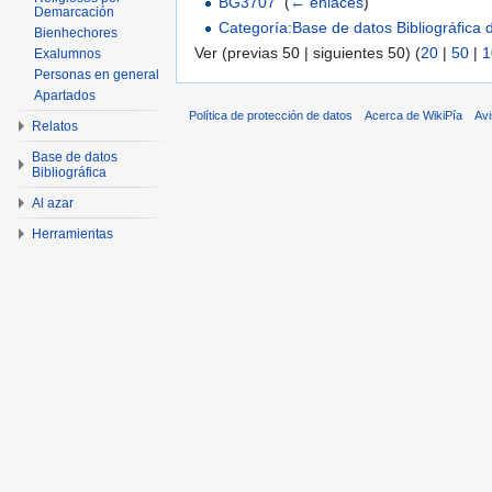
BG3707
‎
(
← enlaces
)
Demarcación
Categoría:Base de datos Bibliográfica
Bienhechores
Ver (previas 50 | siguientes 50) (
20
|
50
|
1
Exalumnos
Personas en general
Apartados
Política de protección de datos
Acerca de WikiPía
Avi
Relatos
Base de datos
Bibliográfica
Al azar
Herramientas