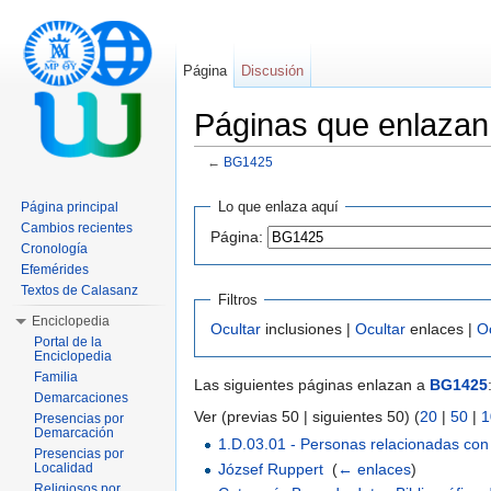
Página
Discusión
Páginas que enlaza
←
BG1425
Saltar a:
navegación
,
buscar
Lo que enlaza aquí
Página principal
Cambios recientes
Página:
Cronología
Efemérides
Textos de Calasanz
Filtros
Enciclopedia
Ocultar
inclusiones |
Ocultar
enlaces |
O
Portal de la
Enciclopedia
Familia
Las siguientes páginas enlazan a
BG1425
Demarcaciones
Ver (previas 50 | siguientes 50) (
20
|
50
|
1
Presencias por
Demarcación
1.D.03.01 - Personas relacionadas co
Presencias por
József Ruppert
‎
(
← enlaces
)
Localidad
Religiosos por