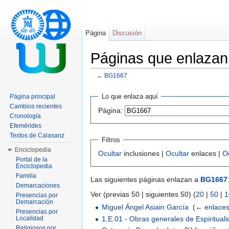
Página
Discusión
Páginas que enlaza
←
BG1667
Saltar a:
navegación
,
buscar
Lo que enlaza aquí
Página principal
Cambios recientes
Página:
Cronología
Efemérides
Textos de Calasanz
Filtros
Enciclopedia
Ocultar
inclusiones |
Ocultar
enlaces |
O
Portal de la
Enciclopedia
Familia
Las siguientes páginas enlazan a
BG1667
Demarcaciones
Ver (previas 50 | siguientes 50) (
20
|
50
|
1
Presencias por
Demarcación
Miguel Ángel Asiain García
‎
(
← enlace
Presencias por
1.E.01 - Obras generales de Espiritual
Localidad
Religiosos por