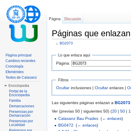
Página
Discusión
Páginas que enlaza
←
BG2073
Saltar a:
navegación
,
buscar
Lo que enlaza aquí
Página principal
Cambios recientes
Página:
Cronología
Efemérides
Textos de Calasanz
Filtros
Enciclopedia
Ocultar
inclusiones |
Ocultar
enlaces |
O
Portal de la
Enciclopedia
Familia
Las siguientes páginas enlazan a
BG2073
Demarcaciones
Ver (previas 50 | siguientes 50) (
20
|
50
|
1
Presencias por
Demarcación
Calasanz Bau Prades
‎
(
← enlaces
)
Presencias por
BG0472
‎
(
← enlaces
)
Localidad
Religiosos por