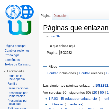
Página
Discusión
Páginas que enlaza
←
BG2282
Saltar a:
navegación
,
buscar
Lo que enlaza aquí
Página principal
Cambios recientes
Página:
Cronología
Efemérides
Textos de Calasanz
Filtros
Enciclopedia
Ocultar
inclusiones |
Ocultar
enlaces |
O
Portal de la
Enciclopedia
Familia
Las siguientes páginas enlazan a
BG2282
Demarcaciones
Ver (previas 50 | siguientes 50) (
20
|
50
|
1
Presencias por
Demarcación
1.F.03 - El educador calasancio
‎
(
← en
Presencias por
L. García
‎
(
← enlaces
)
Localidad
Religiosos por