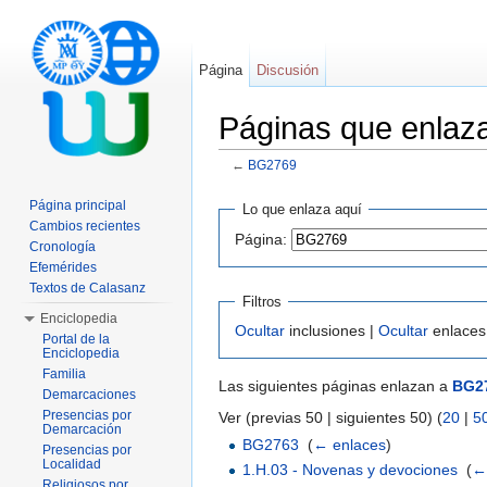
Página
Discusión
Páginas que enla
←
BG2769
Saltar a:
navegación
,
buscar
Página principal
Lo que enlaza aquí
Cambios recientes
Página:
Cronología
Efemérides
Textos de Calasanz
Filtros
Enciclopedia
Ocultar
inclusiones |
Ocultar
enlaces
Portal de la
Enciclopedia
Familia
Las siguientes páginas enlazan a
BG2
Demarcaciones
Presencias por
Ver (previas 50 | siguientes 50) (
20
|
5
Demarcación
BG2763
‎
(
← enlaces
)
Presencias por
Localidad
1.H.03 - Novenas y devociones
‎
(
←
Religiosos por