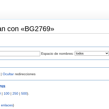
zan con «BG2769»
Espacio de nombres:
 |
Ocultar
redirecciones
769
:
0
|
100
|
250
|
500
).
 enlaces
)