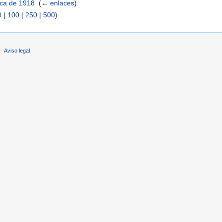
ica de 1918
‎
(
← enlaces
)
0
|
100
|
250
|
500
).
Aviso legal