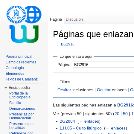
Página
Discusión
Páginas que enlaza
←
BG2916
Saltar a:
navegación
,
buscar
Lo que enlaza aquí
Página principal
Cambios recientes
Página:
Cronología
Efemérides
Textos de Calasanz
Filtros
Enciclopedia
Ocultar
inclusiones |
Ocultar
enlaces |
O
Portal de la
Enciclopedia
Familia
Las siguientes páginas enlazan a
BG2916
Demarcaciones
Ver (previas 50 | siguientes 50) (
20
|
50
|
1
Presencias por
Demarcación
BG2884
‎
(
← enlaces
)
Presencias por
1.H.05 - Culto litúrgico
‎
(
← enlaces
)
Localidad
Religiosos por