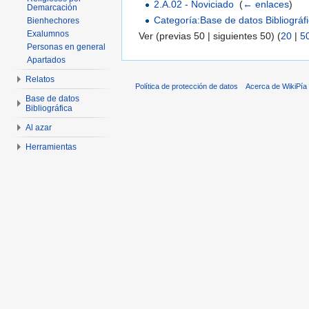
2.A.02 - Noviciado
‎
(
← enlaces
)
Demarcación
Categoría:Base de datos Bibliográf
Bienhechores
Exalumnos
Ver (previas 50 | siguientes 50) (
20
|
5
Personas en general
Apartados
Relatos
Política de protección de datos
Acerca de WikiPía
Base de datos
Bibliográfica
Al azar
Herramientas