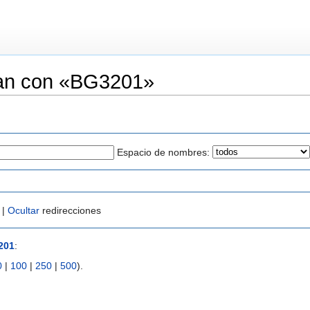
zan con «BG3201»
Espacio de nombres:
 |
Ocultar
redirecciones
201
:
0
|
100
|
250
|
500
).