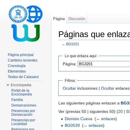
Página
Discusión
Páginas que enla
←
BG3201
Saltar a:
navegación
,
buscar
Página principal
Lo que enlaza aquí
Cambios recientes
Página:
Cronología
Efemérides
Textos de Calasanz
Filtros
Enciclopedia
Ocultar
inclusiones |
Ocultar
enlaces
Portal de la
Enciclopedia
Familia
Las siguientes páginas enlazan a
BG3
Demarcaciones
Presencias por
Ver (previas 50 | siguientes 50) (
20
|
5
Demarcación
Dionisio Cueva
‎
(
← enlaces
)
Presencias por
Localidad
BG0539
‎
(
← enlaces
)
Religiosos por