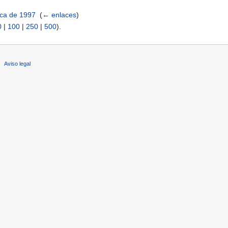
ica de 1997
‎
(
← enlaces
)
0
|
100
|
250
|
500
).
Aviso legal