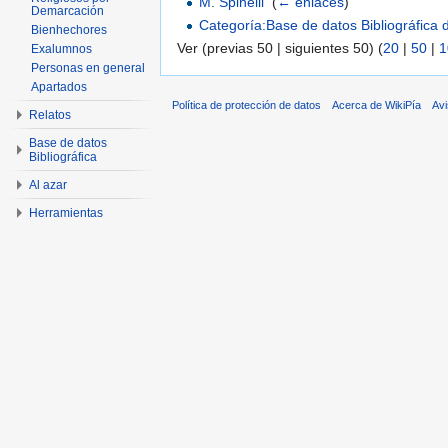
M. Spinelli
‎
(
← enlaces
)
Demarcación
Categoría:Base de datos Bibliográfica
Bienhechores
Ver (previas 50 | siguientes 50) (
20
|
50
|
1
Exalumnos
Personas en general
Apartados
Política de protección de datos
Acerca de WikiPía
Avi
Relatos
Base de datos
Bibliográfica
Al azar
Herramientas