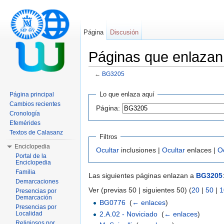
Página
Discusión
Páginas que enlaza
←
BG3205
Saltar a:
navegación
,
buscar
Lo que enlaza aquí
Página principal
Cambios recientes
Página:
Cronología
Efemérides
Textos de Calasanz
Filtros
Enciclopedia
Ocultar
inclusiones |
Ocultar
enlaces |
O
Portal de la
Enciclopedia
Familia
Las siguientes páginas enlazan a
BG3205
Demarcaciones
Ver (previas 50 | siguientes 50) (
20
|
50
|
1
Presencias por
Demarcación
BG0776
‎
(
← enlaces
)
Presencias por
2.A.02 - Noviciado
‎
(
← enlaces
)
Localidad
Religiosos por