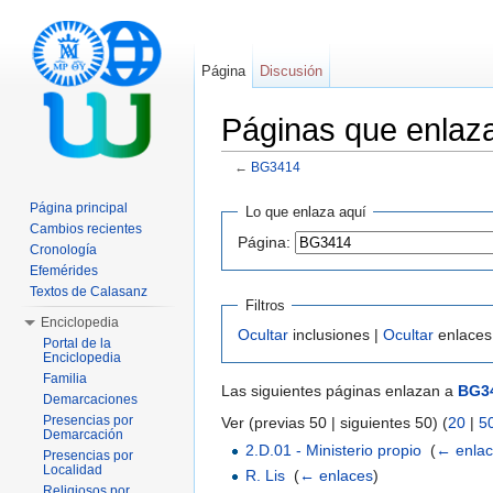
Página
Discusión
Páginas que enla
←
BG3414
Saltar a:
navegación
,
buscar
Página principal
Lo que enlaza aquí
Cambios recientes
Página:
Cronología
Efemérides
Textos de Calasanz
Filtros
Enciclopedia
Ocultar
inclusiones |
Ocultar
enlaces
Portal de la
Enciclopedia
Familia
Las siguientes páginas enlazan a
BG3
Demarcaciones
Presencias por
Ver (previas 50 | siguientes 50) (
20
|
5
Demarcación
2.D.01 - Ministerio propio
‎
(
← enla
Presencias por
Localidad
R. Lis
‎
(
← enlaces
)
Religiosos por