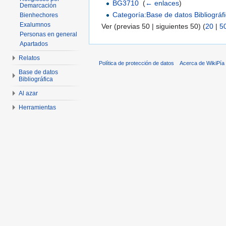
BG3710
‎
(
← enlaces
)
Demarcación
Categoría:Base de datos Bibliográf
Bienhechores
Exalumnos
Ver (previas 50 | siguientes 50) (
20
|
5
Personas en general
Apartados
Relatos
Política de protección de datos
Acerca de WikiPía
Base de datos
Bibliográfica
Al azar
Herramientas