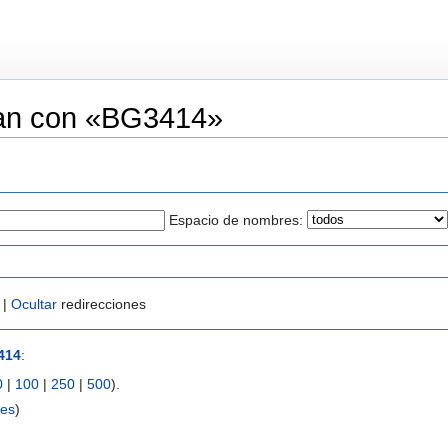
zan con «BG3414»
Espacio de nombres:
 |
Ocultar
redirecciones
414
:
0
|
100
|
250
|
500
).
ces
)