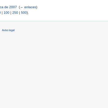
ica de 2007
‎
(
← enlaces
)
0
|
100
|
250
|
500
).
Aviso legal