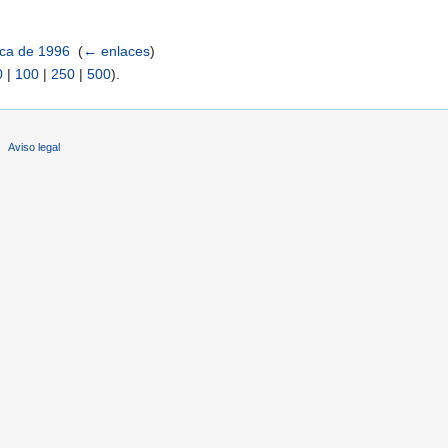
ica de 1996
‎
(
← enlaces
)
0
|
100
|
250
|
500
).
Aviso legal