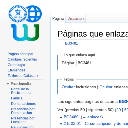
Página
Discusión
Páginas que enla
←
BG3481
Saltar a:
navegación
,
buscar
Página principal
Lo que enlaza aquí
Cambios recientes
Página:
Cronología
Efemérides
Textos de Calasanz
Filtros
Enciclopedia
Ocultar
inclusiones |
Ocultar
enlaces
Portal de la
Enciclopedia
Familia
Las siguientes páginas enlazan a
BG3
Demarcaciones
Presencias por
Ver (previas 50 | siguientes 50) (
20
|
5
Demarcación
BG3480
‎
(
← enlaces
)
Presencias por
Localidad
2.E.03.01 - Circunscripción y dema
Religiosos por