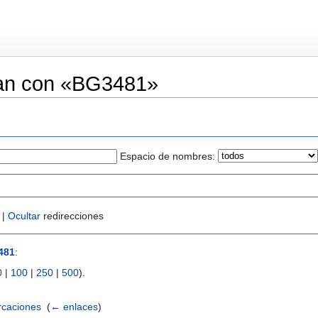
zan con «BG3481»
Espacio de nombres:
 |
Ocultar
redirecciones
481
:
0
|
100
|
250
|
500
).
rcaciones
‎
(
← enlaces
)