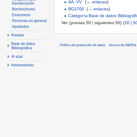
AA. VV.
‎
(
← enlaces
)
Demarcación
BG3700
‎
(
← enlaces
)
Bienhechores
Exalumnos
Categoría:Base de datos Bibliográf
Personas en general
Ver (previas 50 | siguientes 50) (
20
|
5
Apartados
Relatos
Base de datos
Política de protección de datos
Acerca de WikiPía
Bibliográfica
Al azar
Herramientas