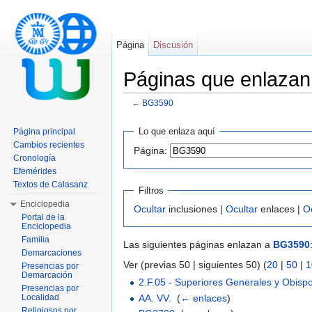
Página
Discusión
Páginas que enlaza
←
BG3590
Saltar a:
navegación
,
buscar
Lo que enlaza aquí
Página principal
Cambios recientes
Página:
Cronología
Efemérides
Textos de Calasanz
Filtros
Enciclopedia
Ocultar
inclusiones |
Ocultar
enlaces |
O
Portal de la
Enciclopedia
Familia
Las siguientes páginas enlazan a
BG3590
Demarcaciones
Ver (previas 50 | siguientes 50) (
20
|
50
|
1
Presencias por
Demarcación
2.F.05 - Superiores Generales y Obisp
Presencias por
AA. VV.
‎
(
← enlaces
)
Localidad
Religiosos por