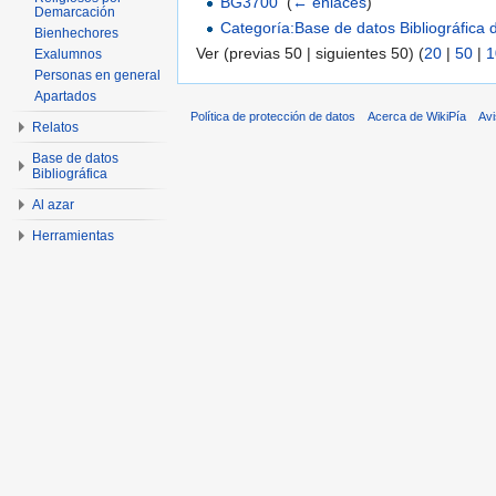
BG3700
‎
(
← enlaces
)
Demarcación
Categoría:Base de datos Bibliográfica
Bienhechores
Ver (previas 50 | siguientes 50) (
20
|
50
|
1
Exalumnos
Personas en general
Apartados
Política de protección de datos
Acerca de WikiPía
Avi
Relatos
Base de datos
Bibliográfica
Al azar
Herramientas