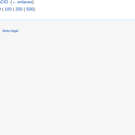
ACIO
‎
(
← enlaces
)
0
|
100
|
250
|
500
).
Aviso legal