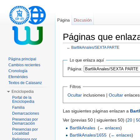
Página
Discusión
Páginas que enlaz
←
BartlikAnales/SEXTA PARTE
Saltar a:
navegación
,
buscar
Página principal
Lo que enlaza aquí
Cambios recientes
Página:
Cronología
Efemérides
Textos de Calasanz
Filtros
Enciclopedia
Ocultar
inclusiones |
Ocultar
enlaces
Portal de la
Enciclopedia
Familia
Las siguientes páginas enlazan a
Bart
Demarcaciones
Presencias por
Ver (previas 50 | siguientes 50) (
20
|
5
Demarcación
BartlikAnales
‎
(
← enlaces
)
Presencias por
Localidad
BartlikAnales/1655
‎
(
← enlaces
)
Religiosos por