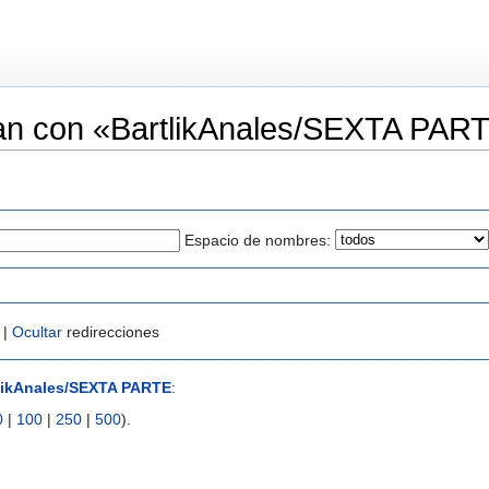
an con «BartlikAnales/SEXTA PAR
Espacio de nombres:
 |
Ocultar
redirecciones
likAnales/SEXTA PARTE
:
0
|
100
|
250
|
500
).