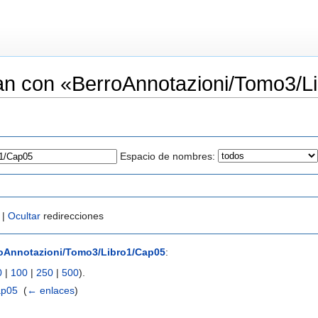
an con «BerroAnnotazioni/Tomo3/L
Espacio de nombres:
 |
Ocultar
redirecciones
oAnnotazioni/Tomo3/Libro1/Cap05
:
0
|
100
|
250
|
500
).
ap05
‎
(
← enlaces
)