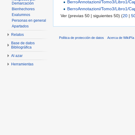
BerroAnnotazioni/Tomo3/Libro1/C
Demarcación
BerroAnnotazioni/Tomo3/Libro1/C
Bienhechores
Exalumnos
Ver (previas 50 | siguientes 50) (
20
|
5
Personas en general
Apartados
Relatos
Política de protección de datos
Acerca de WikiPía
Base de datos
Bibliográfica
Al azar
Herramientas