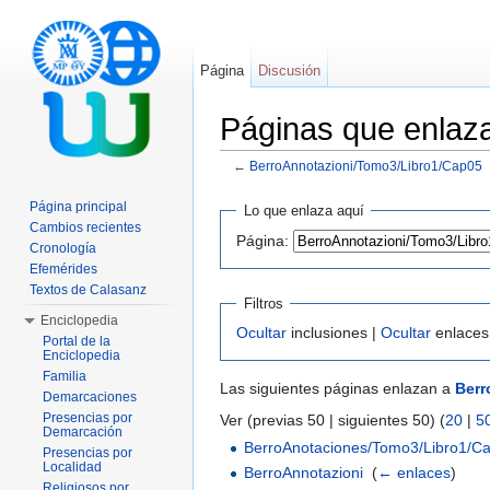
Página
Discusión
Páginas que enlaz
←
BerroAnnotazioni/Tomo3/Libro1/Cap05
Saltar a:
navegación
,
buscar
Página principal
Lo que enlaza aquí
Cambios recientes
Página:
Cronología
Efemérides
Textos de Calasanz
Filtros
Enciclopedia
Ocultar
inclusiones |
Ocultar
enlaces
Portal de la
Enciclopedia
Familia
Las siguientes páginas enlazan a
Berr
Demarcaciones
Presencias por
Ver (previas 50 | siguientes 50) (
20
|
5
Demarcación
BerroAnotaciones/Tomo3/Libro1/C
Presencias por
Localidad
BerroAnnotazioni
‎
(
← enlaces
)
Religiosos por