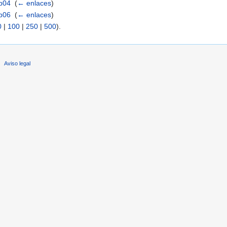
ap04
‎
(
← enlaces
)
ap06
‎
(
← enlaces
)
0
|
100
|
250
|
500
).
Aviso legal