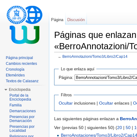
Página
Discusión
Páginas que enlazan
«BerroAnnotazioni/
←
BerroAnnotazioni/Tomo3/Libro2/Cap14
Página principal
Saltar a:
navegación
,
buscar
Cambios recientes
Lo que enlaza aquí
Cronología
Efemérides
Página:
Textos de Calasanz
Enciclopedia
Filtros
Portal de la
Enciclopedia
Ocultar
inclusiones |
Ocultar
enlaces |
O
Familia
Demarcaciones
Presencias por
Las siguientes páginas enlazan a
BerroAn
Demarcación
Presencias por
Ver (previas 50 | siguientes 50) (
20
|
50
|
1
Localidad
BerroAnotaciones/Tomo3/Libro2/Cap1
Religiosos por