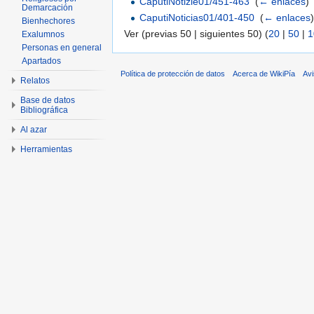
CaputiNotizie01/451-463
‎
(
← enlaces
)
Demarcación
CaputiNoticias01/401-450
‎
(
← enlaces
Bienhechores
Ver (previas 50 | siguientes 50) (
20
|
50
|
1
Exalumnos
Personas en general
Apartados
Política de protección de datos
Acerca de WikiPía
Avi
Relatos
Base de datos
Bibliográfica
Al azar
Herramientas