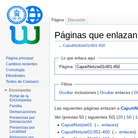
Página
Discusión
Páginas que enlazan
←
CaputiNotizie01/401-450
Saltar a:
navegación
,
buscar
Lo que enlaza aquí
Página principal
Cambios recientes
Página:
Cronología
Efemérides
Textos de Calasanz
Filtros
Enciclopedia
Ocultar
inclusiones |
Ocultar
enlaces |
O
Portal de la
Enciclopedia
Familia
Las siguientes páginas enlazan a
CaputiN
Demarcaciones
Ver (previas 50 | siguientes 50) (
20
|
50
|
1
Presencias por
Demarcación
CaputiNotizie01
‎
(
← enlaces
)
Presencias por
CaputiNotizie01/351-400
‎
(
← enlaces
)
Localidad
Religiosos por