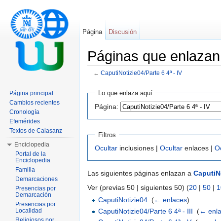
Página
Discusión
Páginas que enlazan 
←
CaputiNotizie04/Parte 6 4ª - IV
Saltar a:
navegación
,
buscar
Lo que enlaza aquí
Página principal
Cambios recientes
Página:
Cronología
Efemérides
Textos de Calasanz
Filtros
Enciclopedia
Ocultar
inclusiones |
Ocultar
enlaces |
O
Portal de la
Enciclopedia
Familia
Las siguientes páginas enlazan a
CaputiNo
Demarcaciones
Ver (previas 50 | siguientes 50) (
20
|
50
|
1
Presencias por
Demarcación
CaputiNotizie04
‎
(
← enlaces
)
Presencias por
CaputiNotizie04/Parte 6 4ª - III
‎
(
← enl
Localidad
Religiosos por