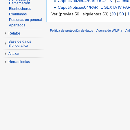
CaputiNotizie04/Parte 6 4ª - V
‎
(
← enla
Demarcación
CaputiNoticias04/PARTE SEXTA IV PAR
Bienhechores
Ver (previas 50 | siguientes 50) (
20
|
50
|
1
Exalumnos
Personas en general
Apartados
Política de protección de datos
Acerca de WikiPía
Avi
Relatos
Base de datos
Bibliográfica
Al azar
Herramientas