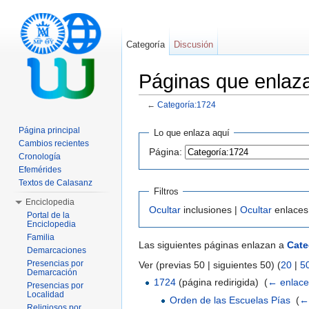
Categoría
Discusión
Páginas que enlaz
←
Categoría:1724
Saltar a:
navegación
,
buscar
Página principal
Lo que enlaza aquí
Cambios recientes
Página:
Cronología
Efemérides
Textos de Calasanz
Filtros
Enciclopedia
Ocultar
inclusiones |
Ocultar
enlaces
Portal de la
Enciclopedia
Familia
Las siguientes páginas enlazan a
Cate
Demarcaciones
Presencias por
Ver (previas 50 | siguientes 50) (
20
|
5
Demarcación
1724
(página redirigida) ‎
(
← enlace
Presencias por
Localidad
Orden de las Escuelas Pías
‎
(
←
Religiosos por