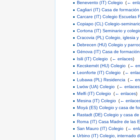
Benevento (IT) Colegio
‎
(
← enl
Cagliari (IT) Casa de formación
Carcare (IT) Colegio Escuelas 
Copiapo (CL) Colegio-seminari
Cortona (IT) Seminario y colegi
Cracovia (PL) Colegio, iglesia 
Debrecen (HU) Colegio y parro
Génova (IT) Casa de formación 
Isili (IT) Colegio
‎
(
← enlaces
)
Kecskemét (HU) Colegio
‎
(
← en
Leonforte (IT) Colegio
‎
(
← enla
Lubawa (PL) Residencia
‎
(
← en
Lwów (UA) Colegio
‎
(
← enlaces
Melfi (IT) Colegio
‎
(
← enlaces
)
Mesina (IT) Colegio
‎
(
← enlace
Moyá (ES) Colegio y casa de f
Rastadt (DE) Colegio y casa de
Roma (IT) Casa Madre de las E
San Mauro (IT) Colegio
‎
(
← enl
Urbino (IT) Colegio, internado 