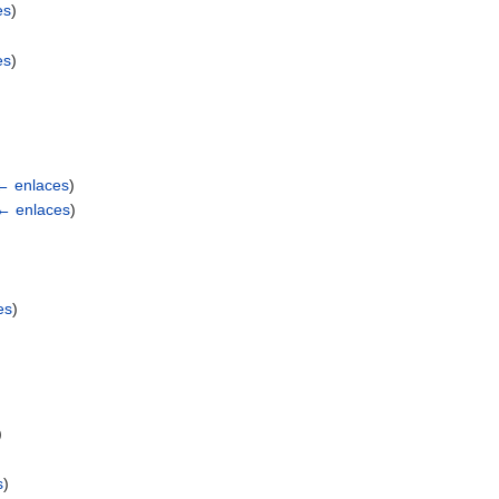
es
)
es
)
← enlaces
)
← enlaces
)
es
)
)
s
)