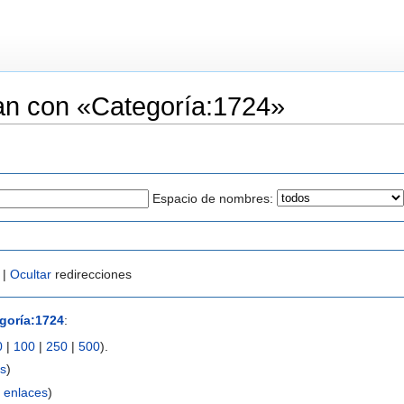
an con «Categoría:1724»
Espacio de nombres:
 |
Ocultar
redirecciones
goría:1724
:
0
|
100
|
250
|
500
).
s
)
 enlaces
)