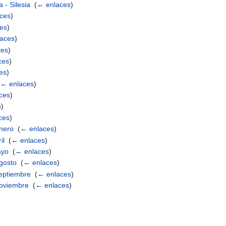
- Silesia
‎
(
← enlaces
)
ces
)
es
)
aces
)
ces
)
ces
)
es
)
← enlaces
)
ces
)
s
)
ces
)
enero
‎
(
← enlaces
)
il
‎
(
← enlaces
)
ayo
‎
(
← enlaces
)
agosto
‎
(
← enlaces
)
septiembre
‎
(
← enlaces
)
noviembre
‎
(
← enlaces
)