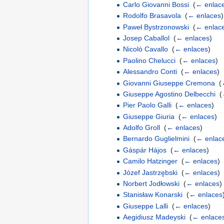
Carlo Giovanni Bossi
‎
(
← enlac
Rodolfo Brasavola
‎
(
← enlaces
)
Paweł Bystrzonowski
‎
(
← enlac
Josep Caballol
‎
(
← enlaces
)
Nicolò Cavallo
‎
(
← enlaces
)
Paolino Chelucci
‎
(
← enlaces
)
Alessandro Conti
‎
(
← enlaces
)
Giovanni Giuseppe Cremona
‎
(
Giuseppe Agostino Delbecchi
‎
(
Pier Paolo Galli
‎
(
← enlaces
)
Giuseppe Giuria
‎
(
← enlaces
)
Adolfo Groll
‎
(
← enlaces
)
Bernardo Guglielmini
‎
(
← enlac
Gáspár Hájos
‎
(
← enlaces
)
Camilo Hatzinger
‎
(
← enlaces
)
Józef Jastrzębski
‎
(
← enlaces
)
Norbert Jodłowski
‎
(
← enlaces
)
Stanisław Konarski
‎
(
← enlaces
Giuseppe Lalli
‎
(
← enlaces
)
Aegidiusz Madeyski
‎
(
← enlace