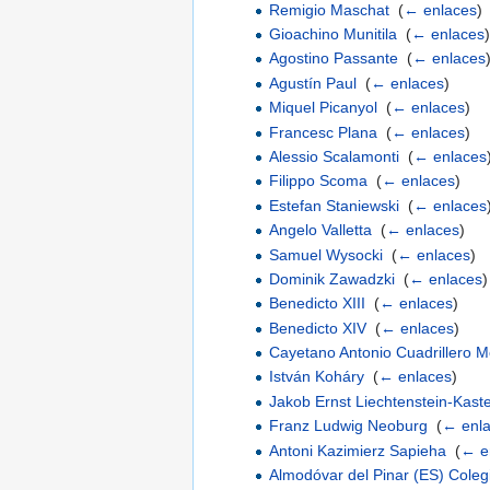
Remigio Maschat
‎
(
← enlaces
)
Gioachino Munitila
‎
(
← enlaces
)
Agostino Passante
‎
(
← enlaces
Agustín Paul
‎
(
← enlaces
)
Miquel Picanyol
‎
(
← enlaces
)
Francesc Plana
‎
(
← enlaces
)
Alessio Scalamonti
‎
(
← enlaces
Filippo Scoma
‎
(
← enlaces
)
Estefan Staniewski
‎
(
← enlaces
Angelo Valletta
‎
(
← enlaces
)
Samuel Wysocki
‎
(
← enlaces
)
Dominik Zawadzki
‎
(
← enlaces
)
Benedicto XIII
‎
(
← enlaces
)
Benedicto XIV
‎
(
← enlaces
)
Cayetano Antonio Cuadrillero M
István Koháry
‎
(
← enlaces
)
Jakob Ernst Liechtenstein-Kast
Franz Ludwig Neoburg
‎
(
← enl
Antoni Kazimierz Sapieha
‎
(
← e
Almodóvar del Pinar (ES) Coleg