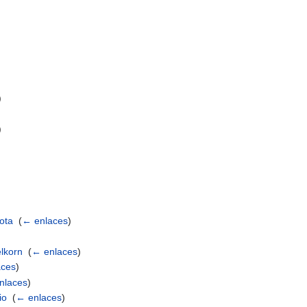
)
)
)
ota
‎
(
← enlaces
)
elkorn
‎
(
← enlaces
)
aces
)
nlaces
)
io
‎
(
← enlaces
)