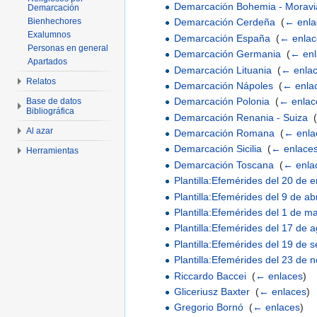
Demarcación Bohemia - Moravia 
Demarcación
Bienhechores
Demarcación Cerdeña
‎
(
← enla
Exalumnos
Demarcación España
‎
(
← enlac
Personas en general
Demarcación Germania
‎
(
← enl
Apartados
Demarcación Lituania
‎
(
← enla
Relatos
Demarcación Nápoles
‎
(
← enla
Demarcación Polonia
‎
(
← enlac
Base de datos
Bibliográfica
Demarcación Renania - Suiza
‎
(
Al azar
Demarcación Romana
‎
(
← enla
Demarcación Sicilia
‎
(
← enlace
Herramientas
Demarcación Toscana
‎
(
← enla
Plantilla:Efemérides del 20 de 
Plantilla:Efemérides del 9 de abr
Plantilla:Efemérides del 1 de m
Plantilla:Efemérides del 17 de 
Plantilla:Efemérides del 19 de 
Plantilla:Efemérides del 23 de 
Riccardo Baccei
‎
(
← enlaces
)
Gliceriusz Baxter
‎
(
← enlaces
)
Gregorio Bornó
‎
(
← enlaces
)