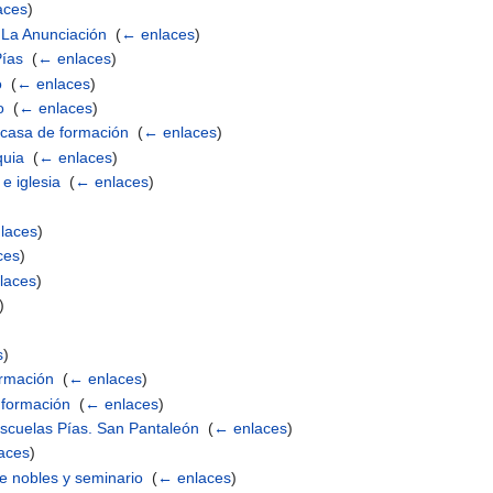
aces
)
 La Anunciación
‎
(
← enlaces
)
Pías
‎
(
← enlaces
)
o
‎
(
← enlaces
)
o
‎
(
← enlaces
)
y casa de formación
‎
(
← enlaces
)
quia
‎
(
← enlaces
)
e iglesia
‎
(
← enlaces
)
laces
)
ces
)
laces
)
)
s
)
ormación
‎
(
← enlaces
)
 formación
‎
(
← enlaces
)
scuelas Pías. San Pantaleón
‎
(
← enlaces
)
aces
)
de nobles y seminario
‎
(
← enlaces
)